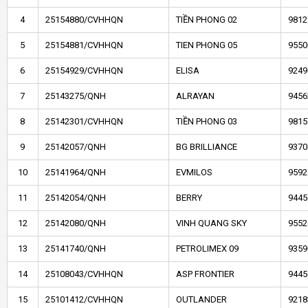
4
25154880/CVHHQN
TIỀN PHONG 02
9812
5
25154881/CVHHQN
TIEN PHONG 05
9550
6
25154929/CVHHQN
ELISA
9249
7
25143275/QNH
ALRAYAN
9456
8
25142301/CVHHQN
TIỀN PHONG 03
9815
9
25142057/QNH
BG BRILLIANCE
9370
10
25141964/QNH
EVMILOS
9592
11
25142054/QNH
BERRY
9445
12
25142080/QNH
VINH QUANG SKY
9552
13
25141740/QNH
PETROLIMEX 09
9359
14
25108043/CVHHQN
ASP FRONTIER
9445
15
25101412/CVHHQN
OUTLANDER
9218