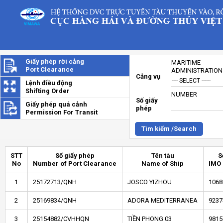
Giấy phép rời cảng
MARITIME
Port Clearance
ADMINISTRATION
Cảng vụ
Lệnh điều động
Shifting Order
NUMBER
Số giấy
Giấy phép quá cảnh
phép
Permission For Transit
Tìm kiếm /Search
STT
Số giấy phép
Tên tàu
S
No
Number of Port Clearance
Name of Ship
IMO
1
25172713/QNH
JOSCO YIZHOU
1068
2
25169834/QNH
ADORA MEDITERRANEA
9237
3
25154882/CVHHQN
TIỀN PHONG 03
9815