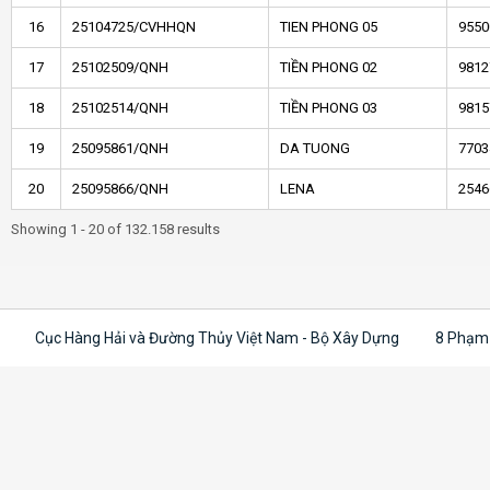
16
25104725/CVHHQN
TIEN PHONG 05
9550
17
25102509/QNH
TIỀN PHONG 02
9812
18
25102514/QNH
TIỀN PHONG 03
9815
19
25095861/QNH
DA TUONG
7703
20
25095866/QNH
LENA
2546
Showing 1 - 20 of 132.158 results
Cục Hàng Hải và Đường Thủy Việt Nam - Bộ Xây Dựng
8 Phạm 