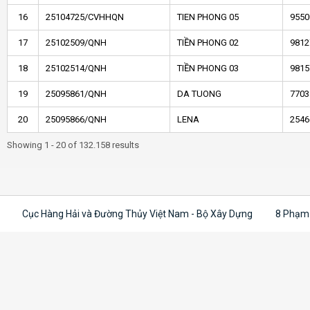
16
25104725/CVHHQN
TIEN PHONG 05
9550
17
25102509/QNH
TIỀN PHONG 02
9812
18
25102514/QNH
TIỀN PHONG 03
9815
19
25095861/QNH
DA TUONG
7703
20
25095866/QNH
LENA
2546
Showing 1 - 20 of 132.158 results
Cục Hàng Hải và Đường Thủy Việt Nam - Bộ Xây Dựng
8 Phạm 