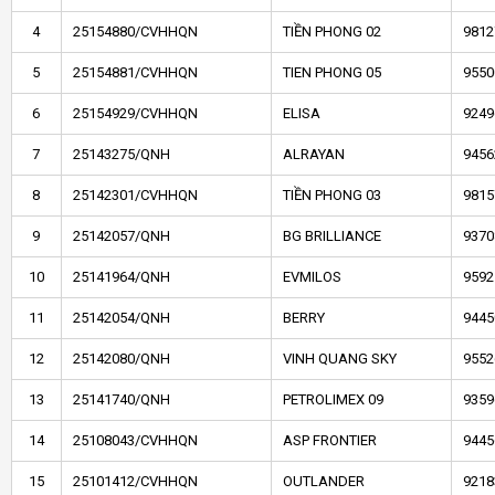
4
25154880/CVHHQN
TIỀN PHONG 02
9812
5
25154881/CVHHQN
TIEN PHONG 05
9550
6
25154929/CVHHQN
ELISA
9249
7
25143275/QNH
ALRAYAN
9456
8
25142301/CVHHQN
TIỀN PHONG 03
9815
9
25142057/QNH
BG BRILLIANCE
9370
10
25141964/QNH
EVMILOS
9592
11
25142054/QNH
BERRY
9445
12
25142080/QNH
VINH QUANG SKY
9552
13
25141740/QNH
PETROLIMEX 09
9359
14
25108043/CVHHQN
ASP FRONTIER
9445
15
25101412/CVHHQN
OUTLANDER
9218