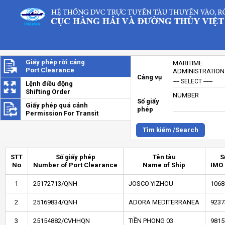
Giấy phép rời cảng
MARITIME
Port Clearance
ADMINISTRATION
Cảng vụ
Lệnh điều động
Shifting Order
NUMBER
Số giấy
Giấy phép quá cảnh
phép
Permission For Transit
Tìm kiếm /Search
STT
Số giấy phép
Tên tàu
S
No
Number of Port Clearance
Name of Ship
IMO
1
25172713/QNH
JOSCO YIZHOU
1068
2
25169834/QNH
ADORA MEDITERRANEA
9237
3
25154882/CVHHQN
TIỀN PHONG 03
9815